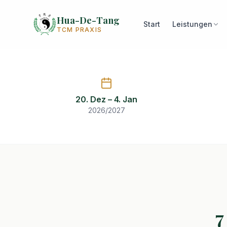
Hua-De-Tang
Start
Leistungen
TCM PRAXIS
CHINA-REISE 2026-
Gesundheit & Kultur i
16 unvergessliche Tage durch die schönsten Orte Südch
20. Dez – 4. Jan
und Kulturerlebnissen.
2026/2027
7