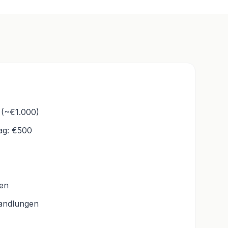
 (~€1.000)
ag: €500
en
andlungen