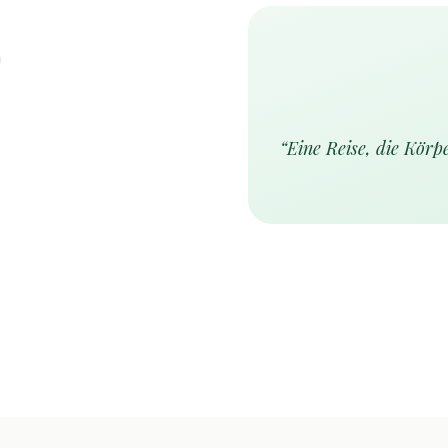
n
“
Eine Reise, die Körp