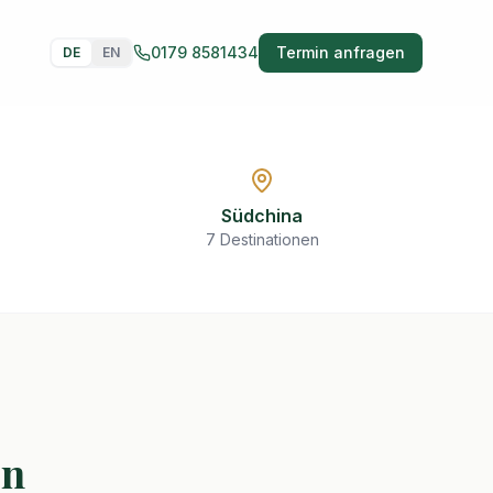
0179 8581434
Termin anfragen
DE
EN
Südchina
7 Destinationen
en