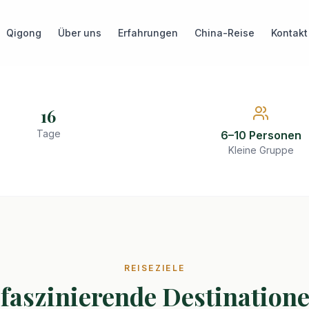
Qigong
Über uns
Erfahrungen
China-Reise
Kontakt
2027
n Südchina
16
inas – mit Qigong, TCM
Tage
6–10 Personen
Kleine Gruppe
REISEZIELE
 faszinierende Destination