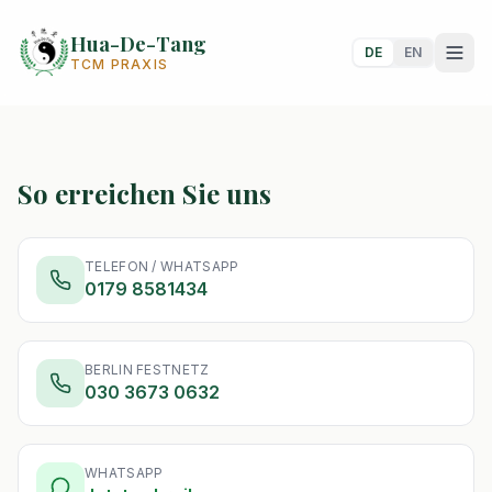
Hua-De-Tang
DE
EN
TCM PRAXIS
KONTAKT
Termin vereinbaren
Schreiben Sie uns oder rufen Sie uns an – wir melden uns so
So erreichen Sie uns
schnell wie möglich bei Ihnen.
TELEFON / WHATSAPP
0179 8581434
BERLIN FESTNETZ
030 3673 0632
WHATSAPP