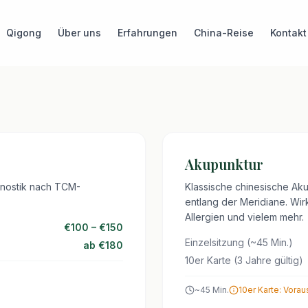
Qigong
Über uns
Erfahrungen
China-Reise
Kontakt
en
 – individuell auf
Akupunktur
gnostik nach TCM-
Klassische chinesische Ak
entlang der Meridiane. Wi
Allergien und vielem mehr.
€100 – €150
Einzelsitzung (~45 Min.)
ab €180
10er Karte (3 Jahre gültig)
~
45
Min.
10er Karte: Vorau