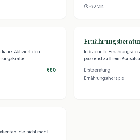
~
30
Min.
Ernährungsberatu
iane. Aktiviert den
Individuelle Ernährungsbe
ilungskräfte.
passend zu Ihrem Konstitut
€80
Erstberatung
Ernährungstherapie
ienten, die nicht mobil