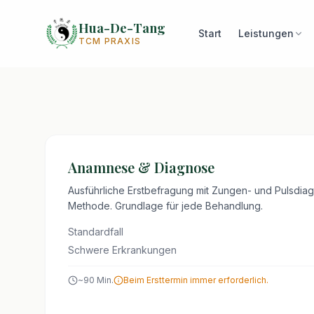
Hua-De-Tang
Start
Leistungen
TCM PRAXIS
BEHANDLUNGEN
Unsere Leistung
Das vollständige Spektrum authentischer TCM-Behandlungen
Sie abgestimmt.
Anamnese & Diagnose
Ausführliche Erstbefragung mit Zungen- und Pulsdia
Methode. Grundlage für jede Behandlung.
Standardfall
Schwere Erkrankungen
~
90
Min.
Beim Ersttermin immer erforderlich.